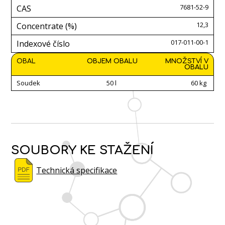
7681-52-9
CAS
12,3
Concentrate (%)
017-011-00-1
Indexové číslo
OBAL
OBJEM OBALU
MNOŽSTVÍ V
OBALU
Soudek
50 l
60 kg
SOUBORY KE STAŽENÍ
Technická specifikace